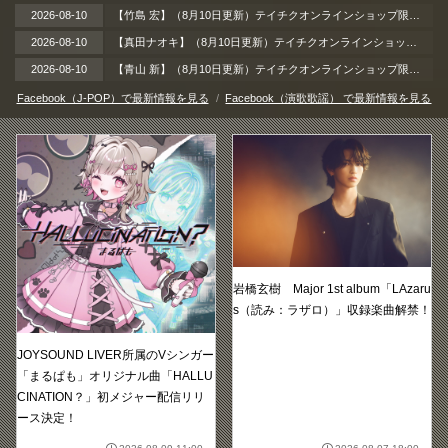
2026-08-10
【竹島 宏】（8月10日更新）テイチクオンラインショップ限定 猛暑を乗り切れ、推し観てパワーチャージ！～［直筆サイン特典付き］テイチクDVDサマーキャンペーン！～
2026-08-10
【真田ナオキ】（8月10日更新）テイチクオンラインショップ限定 猛暑を乗り切れ、推し観てパワーチャージ！～［直筆サイン特典付き］テイチクDVDサマーキャンペーン！～
2026-08-10
【青山 新】（8月10日更新）テイチクオンラインショップ限定 猛暑を乗り切れ、推し観てパワーチャージ！～［直筆サイン特典付き］テイチクDVDサマーキャンペーン！～
Facebook（J-POP）で最新情報を見る
Facebook（演歌歌謡） で最新情報を見る
岩橋玄樹 Major 1st album「LAzaru
s（読み：ラザロ）」収録楽曲解禁！
JOYSOUND LIVER所属のVシンガー
「まるぱも」オリジナル曲「HALLU
CINATION？」初メジャー配信リリ
ース決定！