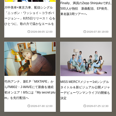
Finally、満員のZepp Shinjukuで約1,
川中美幸×東京力車、配信シングル
500人が熱狂 新曲配信、EP発売、
「ニッポン・ワッショイ～コラボバ
東名阪3周ツアーへ
ージョン～」8月5日リリース！ 心を
ひとつに、歌の力で温かなエールを
2026-08-05 12:00
2026-07-30 19:00
竹内アンナ、新E.P「MIXTAPE」か
MISS MERCYメジャー1stシングル
らFM802・J-WAVEにて新曲を連続
タイトル＆新ビジュアル公開メジャ
初オンエア！8/5には『My secret plu
ーデビューワンマンライブの開催も
m』を先行配信へ
決定
2026-07-30 12:00
2026-07-25 12:30