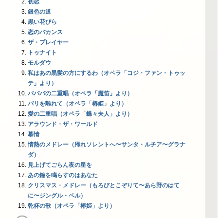
初恋
銀色の道
黒い花びら
恋のバカンス
ザ・プレイヤー
トゥナイト
モルダウ
私はあの黒髪の方にするわ（オペラ「コジ・ファン・トゥッ
テ」より）
パパパの二重唱（オペラ「魔笛」より）
パリを離れて（オペラ「椿姫」より）
愛の二重唱（オペラ「蝶々夫人」より）
アラウンド・ザ・ワールド
慕情
情熱のメドレー（帰れソレントへ〜サンタ・ルチア〜グラナ
ダ）
見上げてごらん夜の星を
あの鐘を鳴らすのはあなた
クリスマス・メドレー（もろびとこぞりて〜あら野のはて
に〜ジングル・ベル）
乾杯の歌（オペラ「椿姫」より）