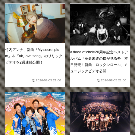
竹内アンナ、新曲『My secret plu
a flood of circle20周年記念ベストア
m』＆『ok, love song』のリリック
ルバム「革命未遂の蝶が見る夢」本
ビデオを2週連続公開！
日発売！新曲「ロックンロール」ミ
ュージックビデオ公開
2026-08-05 21:00
2026-08-05 21:00