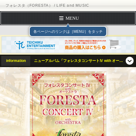
フォレスタ（FORESTA） / LIFE and MUSIC
MENU
TOP PAGE
テイチクエンタテインメント
PROFILE
DISCOGRAPHY
SCHEDULE
information
ニューアルバム「フォレスタコンサートⅣ with オーケストラ」2026年5月13日（水）発売!!
FORM MAIL
Official Site
「ＢＳ日本・こころの歌」番組ホームページ
テイチクエンタテインメント
LIFE and MUSIC
フォレスタ