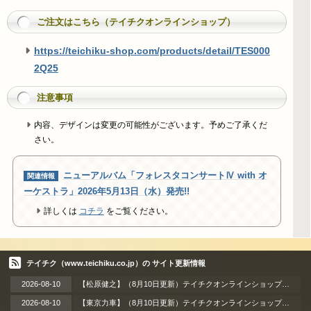
ご注文はこちら（テイチクオンラインショップ）
https://teichiku-shop.com/products/detail/TES000
2Q25
注意事項
内容、デザインは変更の可能性がございます。予めご了承くだ
さい。
ニューアルバム「フォレスタコンサートⅣ with オ
ーケストラ」2026年5月13日（水）発売!!
詳しくは
コチラ
をご覧ください。
テイチク（www.teichiku.co.jp）の サイト更新情報
2026-08-10
【松原健之】（8月10日更新）テイチクオンラインショップ限定 猛暑を乗り切れ、推し観てパワーチャージ！～［直筆サイン特典付き］テイチクDVDサマーキャンペーン！～
2026-08-10
【東京力車】（8月10日更新）テイチクオンラインショップ限定 猛暑を乗り切れ、推し観てパワーチャージ！～【直筆サイン特典付き】テイチクDVDサマーキャンペーン！～