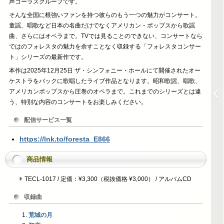
声コーラスグループです。
そんな全国に根強いファンを持つ彼らのもう一つの魅力がコンサート。
童謡、唱歌など日本の名曲だけでなくアメリカン・ポップスから歌謡
曲、さらにはオペラまで。TVでは見ることのできない、コンサートなら
ではのフォレスタの魅力を余すことなく収録する「フォレスタコンサー
ト」シリーズの最新作です。
本作は2025年12月25日 ザ・シンフォニー・ホールにて開催されたオー
ケストラをバックに歌唱したライブ作品となります。昭和歌謡、唱歌、
アメリカンポップスから圧巻のオペラまで。これまでのシリーズとは違
う、特別な内容のコンサートをお楽しみください。
配信サービス一覧
https://lnk.to/foresta_E866
商品情報
TECL-1017 / 定価：¥3,300（税抜価格 ¥3,000） / アルバムCD
収録曲
荒城の月