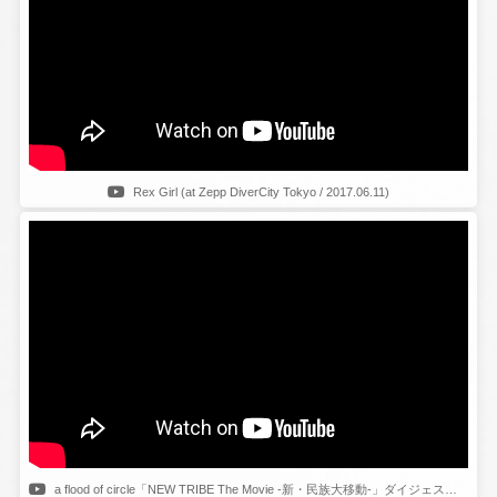
Rex Girl (at Zepp DiverCity Tokyo / 2017.06.11)
a flood of circle「NEW TRIBE The Movie -新・民族大移動-」ダイジェスト映像