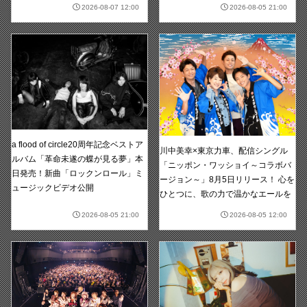
2026-08-07 12:00
2026-08-05 21:00
a flood of circle20周年記念ベストア
川中美幸×東京力車、配信シングル
ルバム「革命未遂の蝶が見る夢」本
「ニッポン・ワッショイ～コラボバ
日発売！新曲「ロックンロール」ミ
ージョン～」8月5日リリース！ 心を
ュージックビデオ公開
ひとつに、歌の力で温かなエールを
2026-08-05 21:00
2026-08-05 12:00