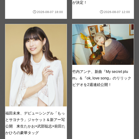
が決定！
2026-08-07 18:00
2026-08-07 12:00
竹内アンナ、新曲『My secret plu
m』＆『ok, love song』のリリック
ビデオを2週連続公開！
福田未来、デビューシングル「もっ
とサヨナラ」ジャケット＆新アー写
公開 来生たかお×武部聡志×前田た
かひろの豪華タッグ