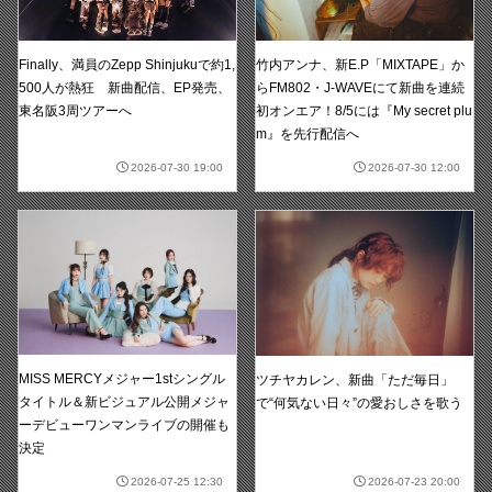
竹内アンナ、新E.P「MIXTAPE」か
Finally、満員のZepp Shinjukuで約1,
らFM802・J-WAVEにて新曲を連続
500人が熱狂 新曲配信、EP発売、
初オンエア！8/5には『My secret plu
東名阪3周ツアーへ
m』を先行配信へ
2026-07-30 19:00
2026-07-30 12:00
MISS MERCYメジャー1stシングル
ツチヤカレン、新曲「ただ毎日」
タイトル＆新ビジュアル公開メジャ
で“何気ない日々”の愛おしさを歌う
ーデビューワンマンライブの開催も
決定
2026-07-25 12:30
2026-07-23 20:00