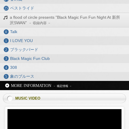
ベストライド
a flood of circle presents "Black Magic Fun Fun Night At 新所
沢SWAN"
Talk
I LOVE YOU
ブラックバード
Black Magic Fun Club
308
象のブルース
MORE INFORMATION
MUSIC VIDEO