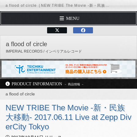
a flood of circle［NEW TRIBE The Movie -新・民族大移動- 2017.06.11 Live at Zepp DiverCity Tokyo：TEXI-59029 / TEBI-48464］ / IMPERIAL RECORDS
MENU
TOP PAGE
テイチクエンタテインメント
IMPERIAL RECORDS
a
PROFILE
a flood of circle
DISCOGRAPHY
IMPERIAL RECORDS / インペリアルレコード
SCHEDULE
FORM MAIL
REQUEST
PRODUCT INFORMATION
Official Site
Facebook
X（Twitter）
Instagram
TikTok
LINE
テイチクオンラインショップ
a flood of circle
公式YouTubeチャンネル
NEW TRIBE The Movie -新・民族
テイチクエンタテインメント
IMPERIAL RECORDS
a flood of circle
大移動- 2017.06.11 Live at Zepp Div
ディスコグラフィー
TEXI-59029 / TEBI-48464
erCity Tokyo