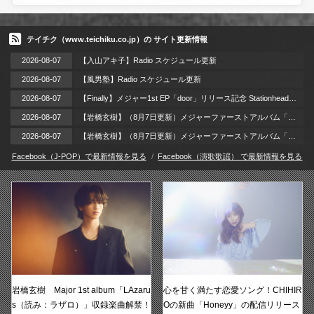
テイチク（www.teichiku.co.jp）の サイト更新情報
2026-08-07
【入山アキ子】Radio スケジュール更新
2026-08-07
【風男塾】Radio スケジュール更新
2026-08-07
【Finally】メジャー1st EP「door」リリース記念 Stationheadリスニングパーティー 開催！ / 2026年8月12日（水）
2026-08-07
【岩橋玄樹】（8月7日更新）メジャーファーストアルバム「LAzarus」リリース記念イベント 開催!!
2026-08-07
【岩橋玄樹】（8月7日更新）メジャーファーストアルバム「LAzarus」2026年9月2日（水）リリース!!
Facebook（J-POP）で最新情報を見る
Facebook（演歌歌謡） で最新情報を見る
岩橋玄樹 Major 1st album「LAzaru
心を甘く満たす恋愛ソング！CHIHIR
s（読み：ラザロ）」収録楽曲解禁！
Oの新曲「Honeyy」の配信リリース