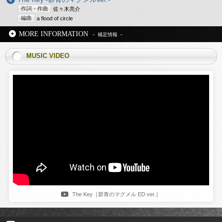
作詞・作曲
佐々木亮介
編曲
a flood of circle
MORE INFORMATION
MUSIC VIDEO
The Key［群青のマグメル ED ver.］