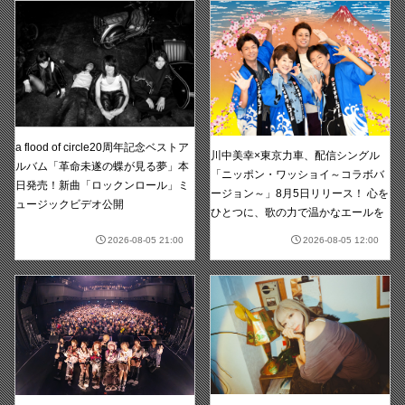
a flood of circle20周年記念ベストア
川中美幸×東京力車、配信シングル
ルバム「革命未遂の蝶が見る夢」本
「ニッポン・ワッショイ～コラボバ
日発売！新曲「ロックンロール」ミ
ージョン～」8月5日リリース！ 心を
ュージックビデオ公開
ひとつに、歌の力で温かなエールを
2026-08-05 21:00
2026-08-05 12:00