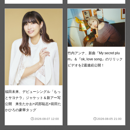
竹内アンナ、新曲『My secret plu
m』＆『ok, love song』のリリック
ビデオを2週連続公開！
福田未来、デビューシングル「もっ
とサヨナラ」ジャケット＆新アー写
公開 来生たかお×武部聡志×前田た
かひろの豪華タッグ
2026-08-07 12:00
2026-08-05 21:00