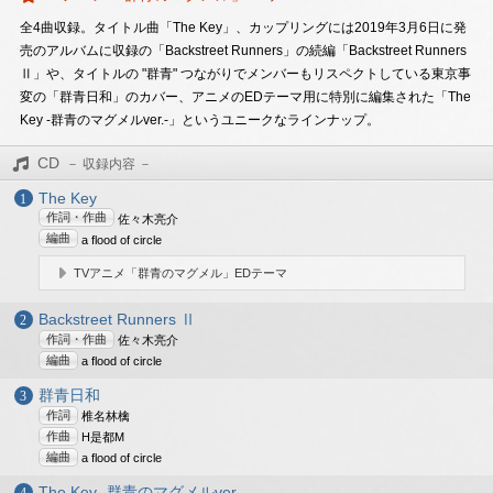
全4曲収録。タイトル曲「The Key」、カップリングには2019年3月6日に発
売のアルバムに収録の「Backstreet Runners」の続編「Backstreet Runners
Ⅱ」や、タイトルの "群青" つながりでメンバーもリスペクトしている東京事
変の「群青日和」のカバー、アニメのEDテーマ用に特別に編集された「The
Key -群青のマグメルver.-」というユニークなラインナップ。
CD
The Key
作詞・作曲
佐々木亮介
編曲
a flood of circle
TVアニメ「群青のマグメル」EDテーマ
Backstreet Runners Ⅱ
作詞・作曲
佐々木亮介
編曲
a flood of circle
群青日和
作詞
椎名林檎
作曲
H是都M
編曲
a flood of circle
The Key -群青のマグメルver.-