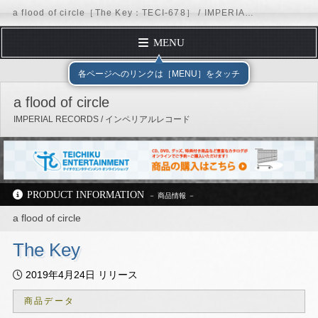
a flood of circle［The Key：TECI-678］ / IMPERIAL RECORDS
MENU
TOP PAGE
テイチクエンタテインメント
IMPERIAL RECORDS
各ページへのリンクは［MENU］をタッチ
PROFILE
a flood of circle
DISCOGRAPHY
IMPERIAL RECORDS / インペリアルレコード
SCHEDULE
FORM MAIL
REQUEST
PRODUCT INFORMATION
Official Site
Facebook
X（Twitter）
Instagram
TikTok
LINE
テイチクオンラインショップ
a flood of circle
公式YouTubeチャンネル
The Key
テイチクエンタテインメント
IMPERIAL RECORDS
a flood of circle
2019年4月24日 リリース
ディスコグラフィー
TECI-678
商品データ