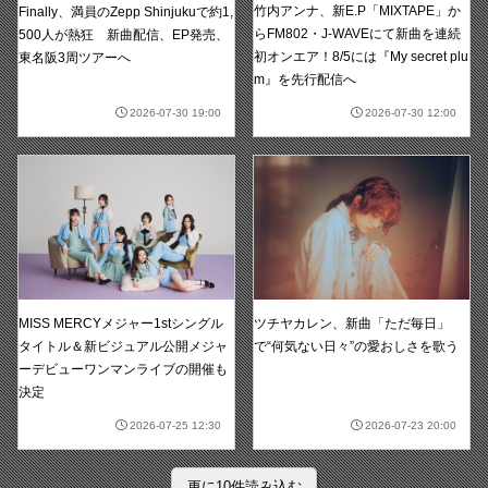
竹内アンナ、新E.P「MIXTAPE」か
Finally、満員のZepp Shinjukuで約1,
らFM802・J-WAVEにて新曲を連続
500人が熱狂 新曲配信、EP発売、
初オンエア！8/5には『My secret plu
東名阪3周ツアーへ
m』を先行配信へ
2026-07-30 19:00
2026-07-30 12:00
MISS MERCYメジャー1stシングル
ツチヤカレン、新曲「ただ毎日」
タイトル＆新ビジュアル公開メジャ
で“何気ない日々”の愛おしさを歌う
ーデビューワンマンライブの開催も
決定
2026-07-25 12:30
2026-07-23 20:00
更に10件読み込む