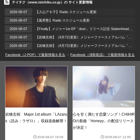
テイチク（www.teichiku.co.jp）の サイト更新情報
2026-08-07
【入山アキ子】Radio スケジュール更新
2026-08-07
【風男塾】Radio スケジュール更新
2026-08-07
【Finally】メジャー1st EP「door」リリース記念 Stationheadリスニングパーティー 開催！ / 2026年8月12日（水）
2026-08-07
【岩橋玄樹】（8月7日更新）メジャーファーストアルバム「LAzarus」リリース記念イベント 開催!!
2026-08-07
【岩橋玄樹】（8月7日更新）メジャーファーストアルバム「LAzarus」2026年9月2日（水）リリース!!
Facebook（J-POP）で最新情報を見る
Facebook（演歌歌謡） で最新情報を見る
岩橋玄樹 Major 1st album「LAzaru
心を甘く満たす恋愛ソング！CHIHIR
s（読み：ラザロ）」収録楽曲解禁！
Oの新曲「Honeyy」の配信リリース
が決定！
2026-08-07 18:00
2026-08-07 12:00