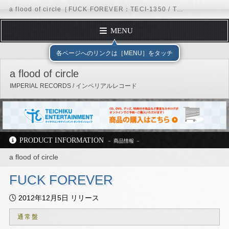
a flood of circle［FUCK FOREVER：TECI-1350 / TEI-25］ / IMPERIAL RECORDS
MENU
TOP PAGE
テイチクエンタテインメント
IMPERIAL RECORDS
各ページへのリンクは［MENU］をタッチ
PROFILE
a flood of circle
DISCOGRAPHY
IMPERIAL RECORDS / インペリアルレコード
SCHEDULE
FORM MAIL
REQUEST
PRODUCT INFORMATION
Official Site
Facebook
X（Twitter）
Instagram
TikTok
LINE
テイチクオンラインショップ
a flood of circle
公式YouTubeチャンネル
FUCK FOREVER
テイチクエンタテインメント
IMPERIAL RECORDS
a flood of circle
2012年12月5日 リリース
ディスコグラフィー
TECI-1350 / TEI-25
通常盤