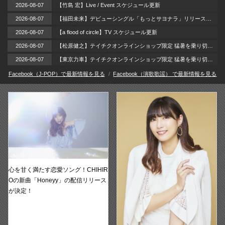
2026-08-07
【竹島 宏】Live / Event スケジュール更新
2026-08-07
【福田未来】デビューシングル「もっとサヨナラ」リリースイベント 開催！
2026-08-07
【a flood of circle】TV スケジュール更新
2026-08-07
【松原健之】テイチクオンラインショップ限定 猛暑を乗り切れ、推し観てパワーチャージ！～［直筆サイン特典付き］テイチクDVDサマーキャンペーン！～
2026-08-07
【東京力車】テイチクオンラインショップ限定 猛暑を乗り切れ、推し観てパワーチャージ！～［直筆サイン特典付き］テイチクDVDサマーキャンペーン！～
Facebook（J-POP）で最新情報を見る
Facebook（演歌歌謡） で最新情報を見る
心を甘く満たす恋愛ソング！CHIHIR
Oの新曲「Honeyy」の配信リリース
が決定！