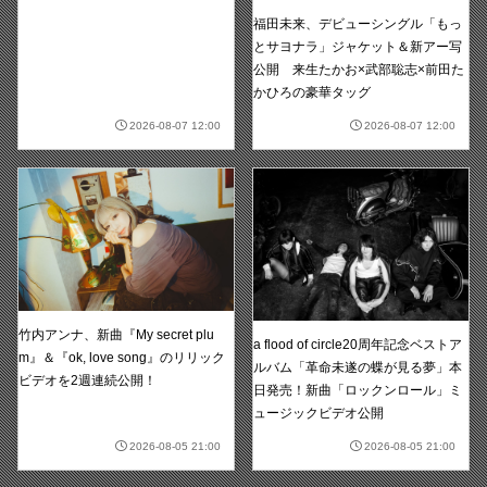
福田未来、デビューシングル「もっ
とサヨナラ」ジャケット＆新アー写
公開 来生たかお×武部聡志×前田た
かひろの豪華タッグ
2026-08-07 12:00
2026-08-07 12:00
竹内アンナ、新曲『My secret plu
a flood of circle20周年記念ベストア
m』＆『ok, love song』のリリック
ルバム「革命未遂の蝶が見る夢」本
ビデオを2週連続公開！
日発売！新曲「ロックンロール」ミ
ュージックビデオ公開
2026-08-05 21:00
2026-08-05 21:00