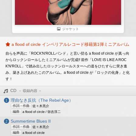
ジャケット
a flood of circle インペリアルレコード移籍第1弾ミニアルバム
自らを声高に「ROCK'N'ROLLバンド」と言い切る a flood of circle が真っ向
からロックンロールしたミニアルバムが完成!! 前作「LOVE IS LIKE A ROC
K'N'ROLL」で踏み出したロックンロールスターへの道をひたすらに突き進
み、築き上げあれたこのアルバム。a flood of circle が「ロックの化身」と化
す！
CD
理由なき反抗（The Rebel Age）
作詞・作曲
佐々木亮介
編曲
a flood of circle / 弥吉淳二
Summertime Blues II
作詞・作曲
佐々木亮介
編曲
a flood of circle