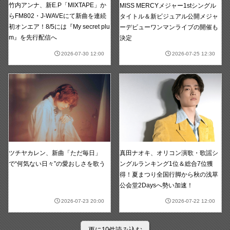
竹内アンナ、新E.P「MIXTAPE」か
MISS MERCYメジャー1stシングル
らFM802・J-WAVEにて新曲を連続
タイトル＆新ビジュアル公開メジャ
初オンエア！8/5には『My secret plu
ーデビューワンマンライブの開催も
m』を先行配信へ
決定
2026-07-30 12:00
2026-07-25 12:30
真田ナオキ、オリコン演歌・歌謡シ
ツチヤカレン、新曲「ただ毎日」
ングルランキング1位＆総合7位獲
で“何気ない日々”の愛おしさを歌う
得！夏まつり全国行脚から秋の浅草
公会堂2Daysへ勢い加速！
2026-07-23 20:00
2026-07-22 12:00
更に10件読み込む