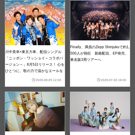
Finally、満員のZepp Shinjukuで約1,
川中美幸×東京力車、配信シングル
500人が熱狂 新曲配信、EP発売、
「ニッポン・ワッショイ～コラボバ
東名阪3周ツアーへ
ージョン～」8月5日リリース！ 心を
ひとつに、歌の力で温かなエールを
2026-08-05 12:00
2026-07-30 19:00