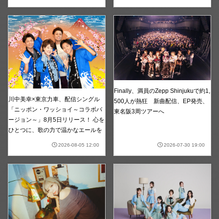
Finally、満員のZepp Shinjukuで約1,
川中美幸×東京力車、配信シングル
500人が熱狂 新曲配信、EP発売、
「ニッポン・ワッショイ～コラボバ
東名阪3周ツアーへ
ージョン～」8月5日リリース！ 心を
ひとつに、歌の力で温かなエールを
2026-08-05 12:00
2026-07-30 19:00