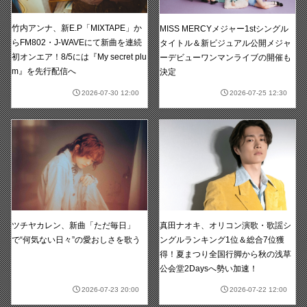
竹内アンナ、新E.P「MIXTAPE」か
MISS MERCYメジャー1stシングル
らFM802・J-WAVEにて新曲を連続
タイトル＆新ビジュアル公開メジャ
初オンエア！8/5には『My secret plu
ーデビューワンマンライブの開催も
m』を先行配信へ
決定
2026-07-30 12:00
2026-07-25 12:30
真田ナオキ、オリコン演歌・歌謡シ
ツチヤカレン、新曲「ただ毎日」
ングルランキング1位＆総合7位獲
で“何気ない日々”の愛おしさを歌う
得！夏まつり全国行脚から秋の浅草
公会堂2Daysへ勢い加速！
2026-07-23 20:00
2026-07-22 12:00