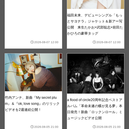
福田未来、デビューシングル「もっ
とサヨナラ」ジャケット＆新アー写
公開 来生たかお×武部聡志×前田た
かひろの豪華タッグ
2026-08-07 12:00
2026-08-07 12:00
竹内アンナ、新曲『My secret plu
a flood of circle20周年記念ベストア
m』＆『ok, love song』のリリック
ルバム「革命未遂の蝶が見る夢」本
ビデオを2週連続公開！
日発売！新曲「ロックンロール」ミ
ュージックビデオ公開
2026-08-05 21:00
2026-08-05 21:00