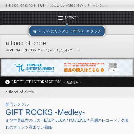
a flood of circle［GIFT ROCKS -Medley-：配信シングル］ / IMPERIAL RECORDS
MENU
TOP PAGE
テイチクエンタテインメント
IMPERIAL RECORDS
各ページへのリンクは［MENU］をタッチ
PROFILE
a flood of circle
DISCOGRAPHY
IMPERIAL RECORDS / インペリアルレコード
SCHEDULE
FORM MAIL
REQUEST
PRODUCT INFORMATION
Official Site
Facebook
X（Twitter）
Instagram
TikTok
LINE
テイチクオンラインショップ
a flood of circle
公式YouTubeチャンネル
配信シングル
テイチクエンタテインメント
IMPERIAL RECORDS
a flood of circle
GIFT ROCKS -Medley-
ディスコグラフィー
配信シングル
まだ世界は君のもの / LADY LUCK / I'M ALIVE / 星屑のレコード / 夕暮
れのフランツ凋まない風船