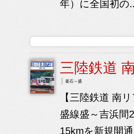
年）に全国初の.
三陸鉄道 
釜石～盛
【三陸鉄道 南
盛線盛～吉浜間2
15kmを新規開