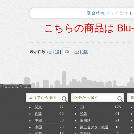
寝台特急トワイライト
こちらの商品は Blu
表示件数：
5
|
10
|
25
|
50
|
100
エリアから探す
区分から探す
77
175
関東
JR
65
61
近畿
私鉄
33
21
中部
旧国鉄
23
10
中国
第三セクター鉄道
16
2
関西
新幹線