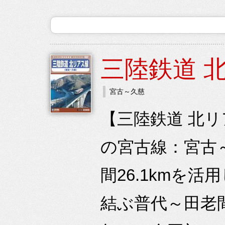
三陸鉄道 
宮古～久慈
【三陸鉄道 北
の宮古線：宮古～
間26.1kmを
結ぶ普代～田老間3