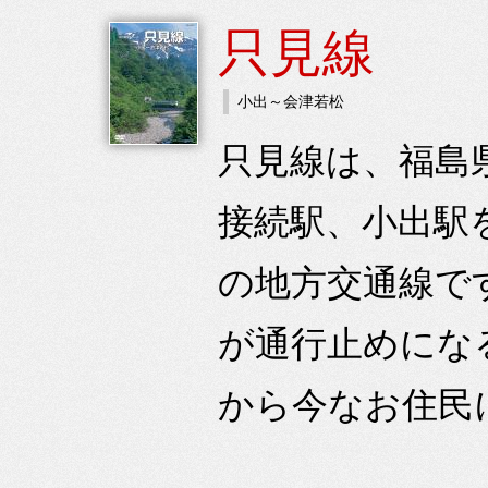
只見線
小出～会津若松
只見線は、福島
接続駅、小出駅を
の地方交通線で
が通行止めにな
から今なお住民に