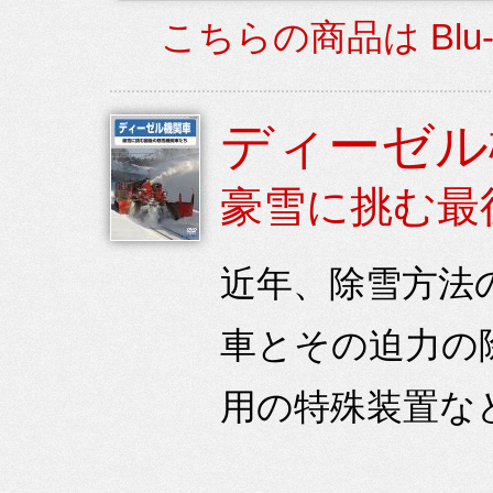
こちらの商品は Blu
ディーゼル
豪雪に挑む最
近年、除雪方法
車とその迫力の
用の特殊装置な