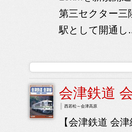
第三セクター三陸
駅として開通し.
会津鉄道 
西若松～会津高原
【会津鉄道 会津