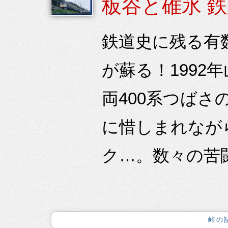
板谷と碓氷 
鉄道史に残る有
が蘇る！199
両400系つばさ
に惜しまれなが
ク…。数々の苦闘
峠の