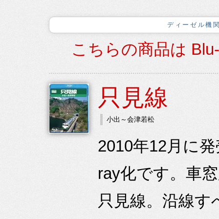
ディーゼル機関
こちらの商品は Blu
只見線
小出～会津若松
2010年12月に
ray化です。
只見線。沿線す