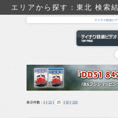
エリアから探す：東北 検索結
テイチク鉄道ビデ
表示件数：
5
|
10
|
25
|
50
|
100