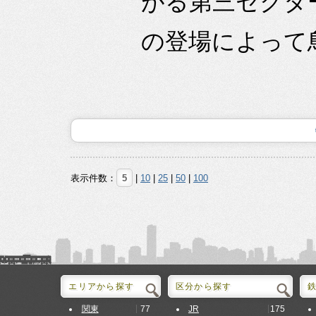
がる第三セクタ
の登場によって鳥
表示件数：
5
|
10
|
25
|
50
|
100
エリアから探す
区分から探す
77
175
関東
JR