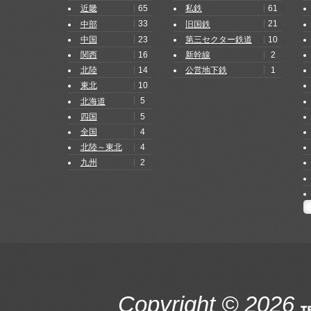
65
61
近畿
私鉄
33
21
中部
旧国鉄
23
10
中国
第三セクター鉄道
16
2
関西
新幹線
14
1
北陸
公営地下鉄
10
東北
5
北海道
5
四国
4
全国
4
北陸～東北
2
九州
Copyright © 2026