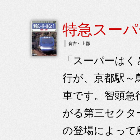
特急スーパ
倉吉～上郡
「スーパーはくと
行が、京都駅～
車です。智頭急
がる第三セクタ
の登場によって鳥