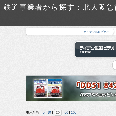
鉄道事業者から探す：北大阪急行
テイチク鉄道ビデオ
表示件数：
5
|
10
|
25
|
50
|
100