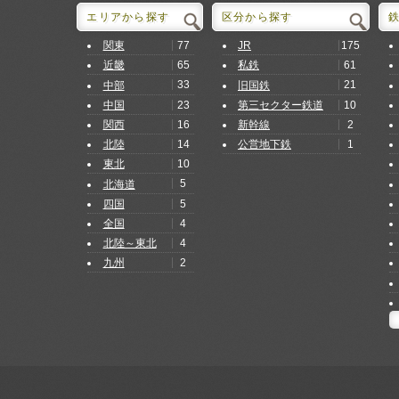
エリアから探す
区分から探す
77
175
関東
JR
65
61
近畿
私鉄
33
21
中部
旧国鉄
23
10
中国
第三セクター鉄道
16
2
関西
新幹線
14
1
北陸
公営地下鉄
10
東北
5
北海道
5
四国
4
全国
4
北陸～東北
2
九州