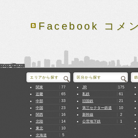
Facebook コメ
エリアから探す
区分から探す
77
175
関東
JR
65
61
近畿
私鉄
33
21
中部
旧国鉄
23
10
中国
第三セクター鉄道
16
2
関西
新幹線
14
1
北陸
公営地下鉄
10
東北
5
北海道