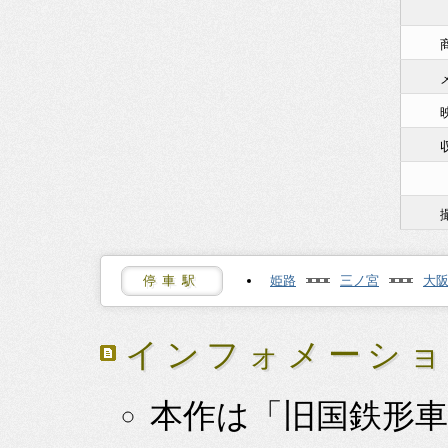
停車駅
姫路
三ノ宮
大
インフォメーシ
本作は「旧国鉄形車